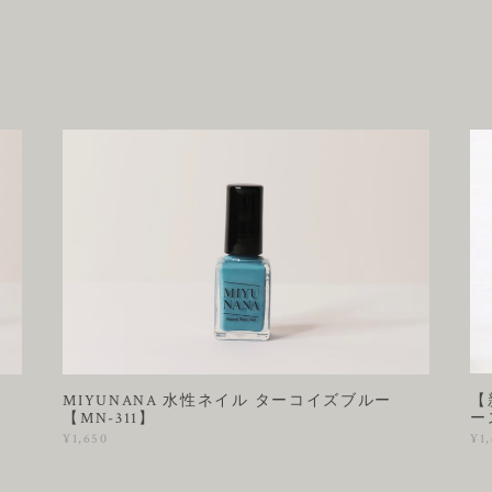
【
ン
MIYUNANA 水性ネイル ターコイズブルー
ー
【MN-311】
¥1
¥1,650