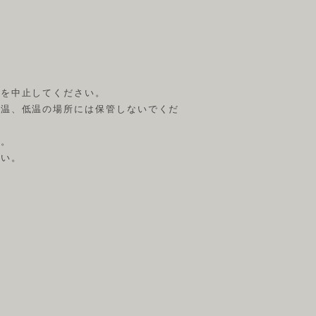
用を中止してください。
高温、低温の場所には保管しないでくだ
い。
さい。