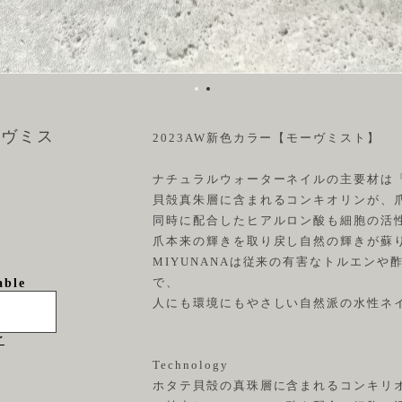
ーヴミス
2023AW新色カラー【モーヴミスト】
ナチュラルウォーターネイルの主要材は
貝殻真朱層に含まれるコンキオリンが、
同時に配合したヒアルロン酸も細胞の活
爪本来の輝きを取り戻し自然の輝きが蘇
MIYUNANAは従来の有害なトルエン
で、
able
人にも環境にもやさしい自然派の水性ネ
け
Technology
ホタテ貝殻の真珠層に含まれるコンキリ