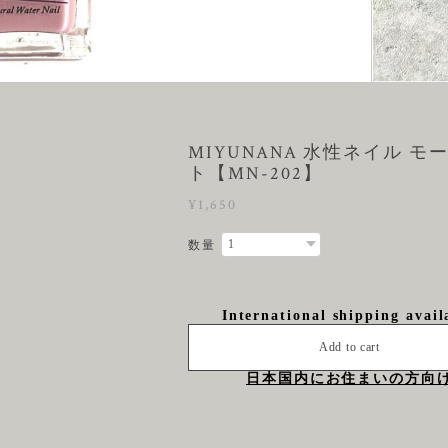
MIYUNANA 水性ネイル モ
ト【MN-202】
¥1,650
数量
International shipping avail
Add to cart
日本国内にお住まいの方向