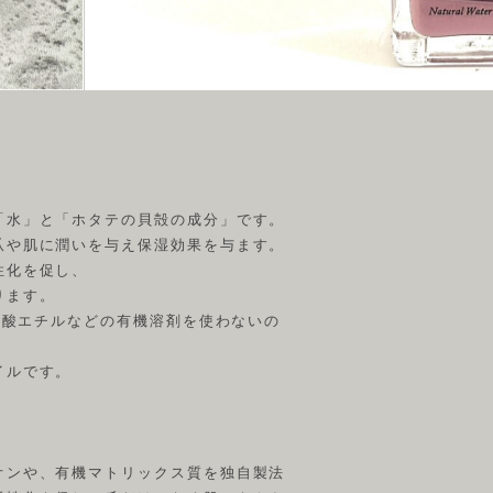
「水」と「ホタテの貝殻の成分」です。
爪や肌に潤いを与え保湿効果を与ます。
性化を促し、
ります。
や酢酸エチルなどの有機溶剤を使わないの
イルです。
オンや、有機マトリックス質を独自製法