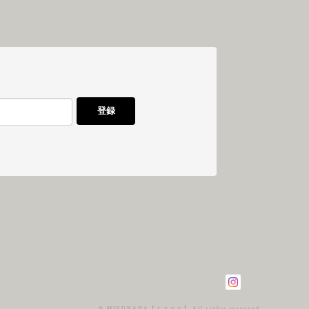
登録
© MIYUNANA【ミユナナ】 All rights reserved.