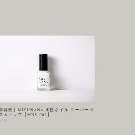
新発売】MIYUNANA 水性ネイル スーパーベ
ス＆トップ【MNS-002】
,650