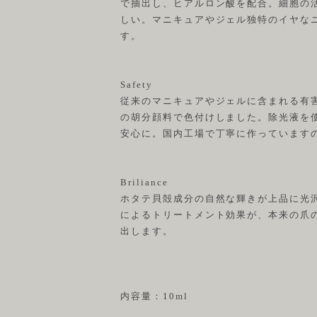
で抽出し、ヒアルロン酸を配合。細胞の
しい。マニキュアやジェル独特のイヤな
す。
Safety
従来のマニキュアやジェルに含まれる有
の胡分顔料で色付けしました。除光液を
安心に。国内工場で丁寧に作っています
Briliance
ホタテ貝殻成分の自然な輝きが上品に光
によるトリートメント効果が、本来の爪
出します。
内容量：10ml