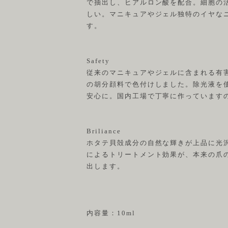
で抽出し、ヒアルロン酸を配合。細胞の
しい。マニキュアやジェル独特のイヤな
す。
Safety
従来のマニキュアやジェルに含まれる有
の胡分顔料で色付けしました。除光液を
安心に。国内工場で丁寧に作っています
Briliance
ホタテ貝殻成分の自然な輝きが上品に光
によるトリートメント効果が、本来の爪
出します。
内容量：10ml