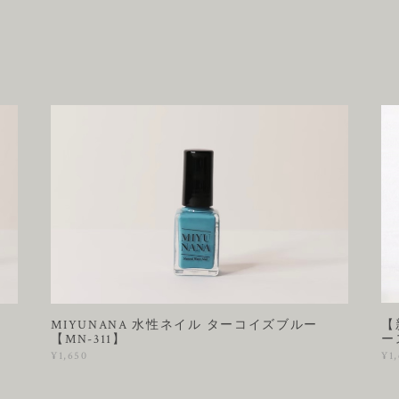
【
ン
MIYUNANA 水性ネイル ターコイズブルー
ー
【MN-311】
¥1
¥1,650