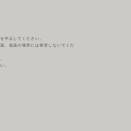
用を中止してください。
高温、低温の場所には保管しないでくだ
い。
さい。