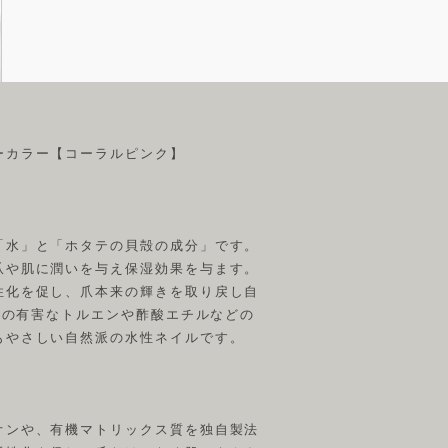
ーカラー【コーラルピンク】
「水」と「ホタテの貝殻の成分」です。
爪や肌に潤いを与え保湿効果を与ます。
性化を促し、爪本来の輝きを取り戻し自
従来の有害なトルエンや酢酸エチルなどの
もやさしい自然派の水性ネイルです。
オンや、有機マトリックス質を独自製法