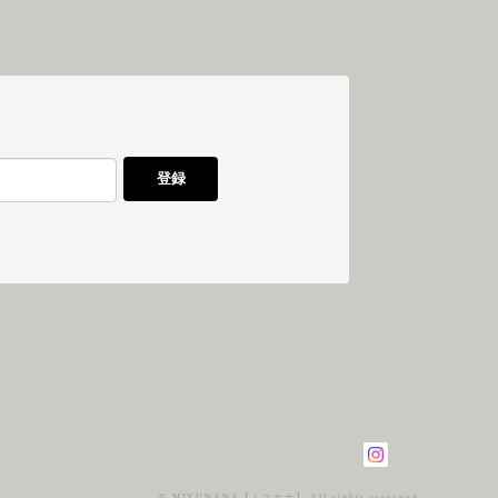
登録
© MIYUNANA【ミユナナ】 All rights reserved.