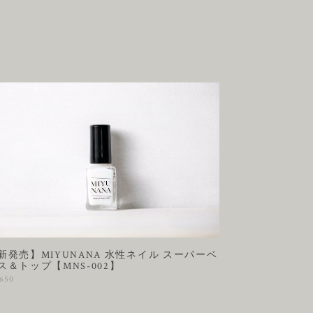
新発売】MIYUNANA 水性ネイル スーパーベ
ス＆トップ【MNS-002】
,650