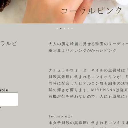
ーラルピ
大人の肌を綺麗に見せる珠玉のヌーディ
※写真よりオレンジがかったピンク
ナチュラルウォーターネイルの主要材は
貝殻真朱層に含まれるコンキオリンが、
同時に配合したヒアルロン酸も細胞の活
然の輝きが蘇ります。MIYUNANAは
able
有機溶剤を使わないので、人にも環境に
け
Technology
ホタテ貝殻の真珠層に含まれるコンキリ