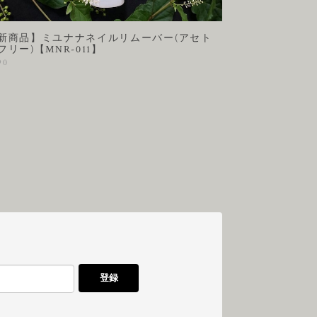
新商品】ミユナナネイルリムーバー(アセト
フリー)【MNR-011】
90
登録